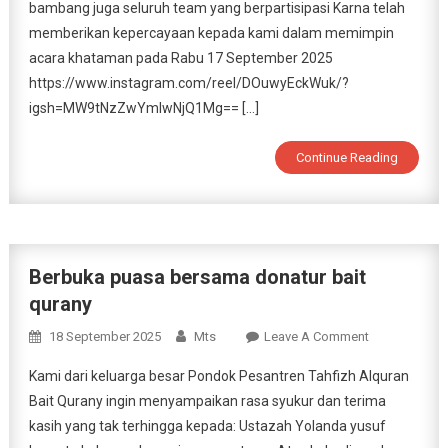
Qurani
bambang juga seluruh team yang berpartisipasi Karna telah
Untuk
memberikan kepercayaan kepada kami dalam memimpin
Donatur
acara khataman pada Rabu 17 September 2025
Yang
https://www.instagram.com/reel/DOuwyEckWuk/?
Peduli
igsh=MW9tNzZwYmIwNjQ1Mg== […]
Continue Reading
Berbuka puasa bersama donatur bait
qurany
On
18 September 2025
Mts
Leave A Comment
Berbuka
Kami dari keluarga besar Pondok Pesantren Tahfizh Alquran
Puasa
Bait Qurany ingin menyampaikan rasa syukur dan terima
Bersama
kasih yang tak terhingga kepada: Ustazah Yolanda yusuf
Donatur