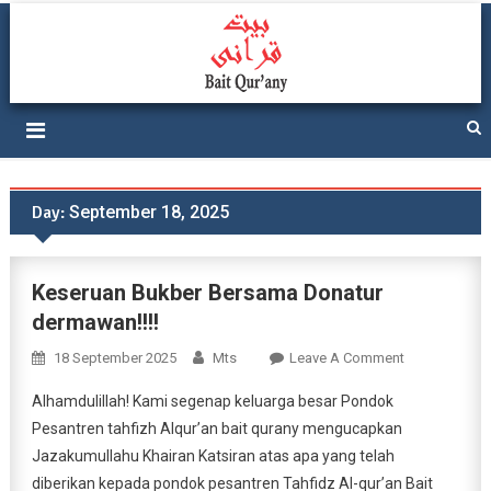
Ponpes Bait Qurany At-
Lahirkan 1 Juta Ulama Besar
Tafkir
Day:
September 18, 2025
Keseruan Bukber Bersama Donatur
dermawan!!!!
On
18 September 2025
Mts
Leave A Comment
Keseruan
Alhamdulillah! Kami segenap keluarga besar Pondok
Bukber
Pesantren tahfizh Alqur’an bait qurany mengucapkan
Bersama
Jazakumullahu Khairan Katsiran atas apa yang telah
Donatur
diberikan kepada pondok pesantren Tahfidz Al-qur’an Bait
Dermawan!!!!