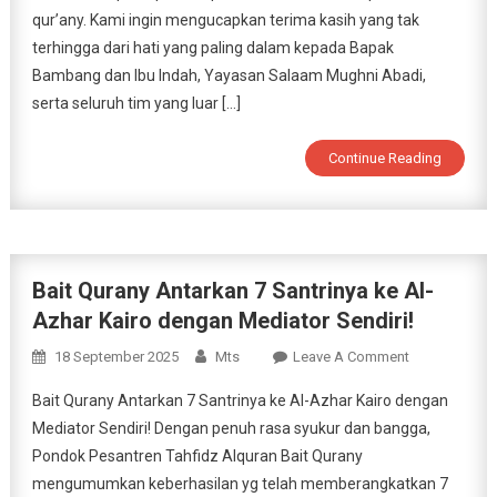
qur’any. Kami ingin mengucapkan terima kasih yang tak
terhingga dari hati yang paling dalam kepada Bapak
Bambang dan Ibu Indah, Yayasan Salaam Mughni Abadi,
serta seluruh tim yang luar […]
Continue Reading
Bait Qurany Antarkan 7 Santrinya ke Al-
Azhar Kairo dengan Mediator Sendiri!
On
18 September 2025
Mts
Leave A Comment
Bait
Bait Qurany Antarkan 7 Santrinya ke Al-Azhar Kairo dengan
Qurany
Mediator Sendiri! Dengan penuh rasa syukur dan bangga,
Antarkan
Pondok Pesantren Tahfidz Alquran Bait Qurany
7
mengumumkan keberhasilan yg telah memberangkatkan 7
Santrinya