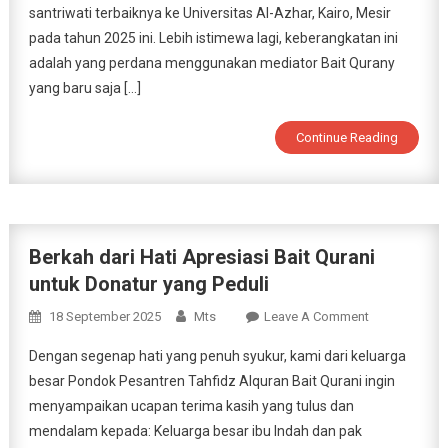
Ke
santriwati terbaiknya ke Universitas Al-Azhar, Kairo, Mesir
Al-
pada tahun 2025 ini. Lebih istimewa lagi, keberangkatan ini
Azhar
adalah yang perdana menggunakan mediator Bait Qurany
Kairo
yang baru saja […]
Dengan
Mediator
Continue Reading
Sendiri!
Berkah dari Hati Apresiasi Bait Qurani
untuk Donatur yang Peduli
On
18 September 2025
Mts
Leave A Comment
Berkah
Dengan segenap hati yang penuh syukur, kami dari keluarga
Dari
besar Pondok Pesantren Tahfidz Alquran Bait Qurani ingin
Hati
menyampaikan ucapan terima kasih yang tulus dan
Apresiasi
mendalam kepada: Keluarga besar ibu Indah dan pak
Bait