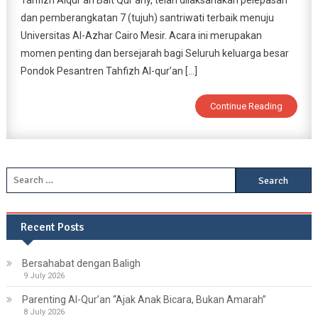
Tahfizh Alqur’an Bait Qur’any, telah dilaksanakan pelepasan
QUR’ANY
dan pemberangkatan 7 (tujuh) santriwati terbaik menuju
KE
Universitas Al-Azhar Cairo Mesir. Acara ini merupakan
AL-
momen penting dan bersejarah bagi Seluruh keluarga besar
AZHAR
Pondok Pesantren Tahfizh Al-qur’an […]
CAIRO
MESIR
Continue Reading
2025
Search
for:
Recent Posts
Bersahabat dengan Baligh
9 July 2026
Parenting Al-Qur’an “Ajak Anak Bicara, Bukan Amarah”
8 July 2026