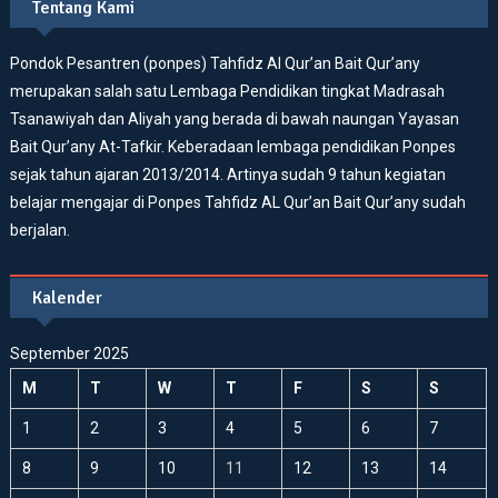
Tentang Kami
Pondok Pesantren (ponpes) Tahfidz Al Qur’an Bait Qur’any
merupakan salah satu Lembaga Pendidikan tingkat Madrasah
Tsanawiyah dan Aliyah yang berada di bawah naungan Yayasan
Bait Qur’any At-Tafkir. Keberadaan lembaga pendidikan Ponpes
sejak tahun ajaran 2013/2014. Artinya sudah 9 tahun kegiatan
belajar mengajar di Ponpes Tahfidz AL Qur’an Bait Qur’any sudah
berjalan.
Kalender
September 2025
M
T
W
T
F
S
S
1
2
3
4
5
6
7
8
9
10
11
12
13
14