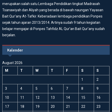
merupakan salah satu Lembaga Pendidikan tingkat Madrasah
Tsanawiyah dan Aliyah yang berada di bawah naungan Yayasan
Bait Qur’any At-Tafkir. Keberadaan lembaga pendidikan Ponpes
sejak tahun ajaran 2013/2014. Artinya sudah 9 tahun kegiatan
belajar mengajar di Ponpes Tahfidz AL Qur’an Bait Qur’any sudah
berjalan.
Kalender
August 2026
M
T
W
T
F
S
S
1
2
3
4
5
6
7
8
9
10
11
12
13
14
15
16
17
18
19
20
21
22
23