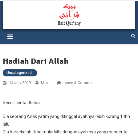
Ponpes Bait Qurany At-
Lahirkan 1 Juta Ulama Besar
Tafkir
Hadiah Dari Allah
Uncategorized
On
14 July 2019
Mts
Leave A Comment
Hadiah
Dari
Secuil cerita dheba
Allah
Dia seorang Anak yatim yang ditinggal ayahnya lebih kurang 1 thn
lalu.
Dia bersekolah di bq mulai Mts dengan ayah nya yang menderita