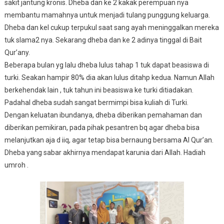
sakit jantung kronis. Dheba dan ke 2 kakak perempuan nya
membantu mamahnya untuk menjadi tulang punggung keluarga.
Dheba dan kel cukup terpukul saat sang ayah meninggalkan mereka
tuk slama2 nya. Sekarang dheba dan ke 2 adinya tinggal di Bait
Qur’any.
Beberapa bulan yg lalu dheba lulus tahap 1 tuk dapat beasiswa di
turki. Seakan hampir 80% dia akan lulus ditahp kedua. Namun Allah
berkehendak lain , tuk tahun ini beasiswa ke turki ditiadakan.
Padahal dheba sudah sangat bermimpi bisa kuliah di Turki.
Dengan keluatan ibundanya, dheba diberikan pemahaman dan
diberikan pemikiran, pada pihak pesantren bq agar dheba bisa
melanjutkan aja d iiq, agar tetap bisa bernaung bersama Al Qur’an.
Dheba yang sabar akhirnya mendapat karunia dari Allah. Hadiah
umroh .