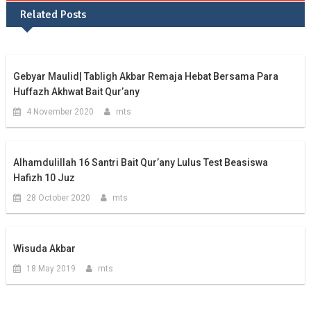
Related Posts
Gebyar Maulid| Tabligh Akbar Remaja Hebat Bersama Para
Huffazh Akhwat Bait Qur’any
4 November 2020
mts
Alhamdulillah 16 Santri Bait Qur’any Lulus Test Beasiswa
Hafizh 10 Juz
28 October 2020
mts
Wisuda Akbar
18 May 2019
mts