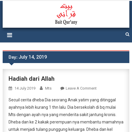
Ponpes Bait Qurany At-
Lahirkan 1 Juta Ulama Besar
Tafkir
Day:
July 14, 2019
Hadiah dari Allah
On
14 July 2019
Mts
Leave A Comment
Hadiah
Secuil cerita dheba Dia seorang Anak yatim yang ditinggal
Dari
ayahnya lebih kurang 1 thn lalu. Dia bersekolah di bq mulai
Allah
Mts dengan ayah nya yang menderita sakit jantung kronis.
Dheba dan ke 2 kakak perempuan nya membantu mamahnya
untuk menjadi tulang punggung keluarga. Dheba dan kel