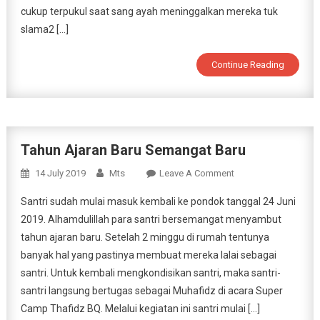
cukup terpukul saat sang ayah meninggalkan mereka tuk
slama2 […]
Continue Reading
Tahun Ajaran Baru Semangat Baru
On
14 July 2019
Mts
Leave A Comment
Tahun
Santri sudah mulai masuk kembali ke pondok tanggal 24 Juni
Ajaran
2019. Alhamdulillah para santri bersemangat menyambut
Baru
tahun ajaran baru. Setelah 2 minggu di rumah tentunya
Semangat
banyak hal yang pastinya membuat mereka lalai sebagai
Baru
santri. Untuk kembali mengkondisikan santri, maka santri-
santri langsung bertugas sebagai Muhafidz di acara Super
Camp Thafidz BQ. Melalui kegiatan ini santri mulai […]