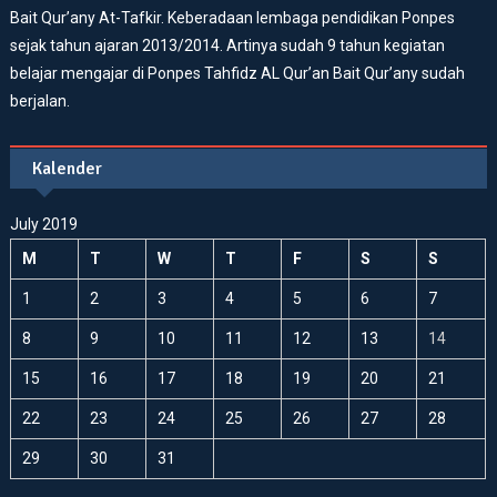
Bait Qur’any At-Tafkir. Keberadaan lembaga pendidikan Ponpes
sejak tahun ajaran 2013/2014. Artinya sudah 9 tahun kegiatan
belajar mengajar di Ponpes Tahfidz AL Qur’an Bait Qur’any sudah
berjalan.
Kalender
July 2019
M
T
W
T
F
S
S
1
2
3
4
5
6
7
8
9
10
11
12
13
14
15
16
17
18
19
20
21
22
23
24
25
26
27
28
29
30
31